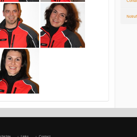
Conta
Notruf
chichte
Links
Contact