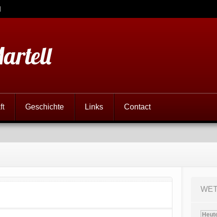
l
artell
ft
Geschichte
Links
Contact
WE
Heut