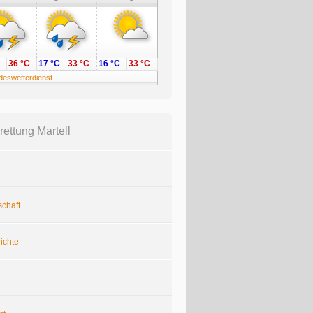
36 °C
17 °C
33 °C
16 °C
33 °C
deswetterdienst
rettung Martell
chaft
ichte