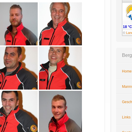
18 °C
©
Lan
Berg
Home
Manns
Gesch
Links