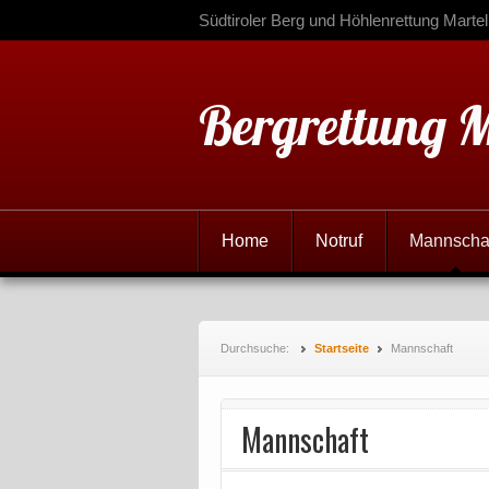
Südtiroler Berg und Höhlenrettung Martel
Bergrettung M
Home
Notruf
Mannscha
Durchsuche:
Startseite
Mannschaft
Mannschaft